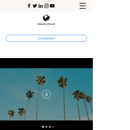
Contattami
$