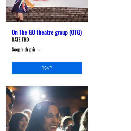
On The GO theatre group (OTG)
DATE TBD
Scopri di più
RSVP