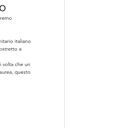
vo
faremo 
tario italiano 
ostretto a 
 volta che un 
aurea, questo 