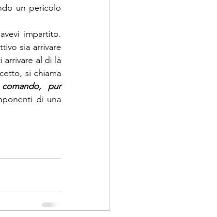
ndo un pericolo 
evi impartito. 
tivo sia arrivare 
arrivare al di là 
dell’incrocio sarà quindi forse diversa da quella che ti aspettavi. Questo concetto, si chiama 
 comando, pur 
ponenti di una 