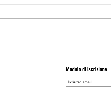
📍Sestola: la montagna
AHA 
chiede verità. Tutte le
line
incongruenze del dibattito
non 
sull’emergenza sanitaria
Modulo di iscrizione